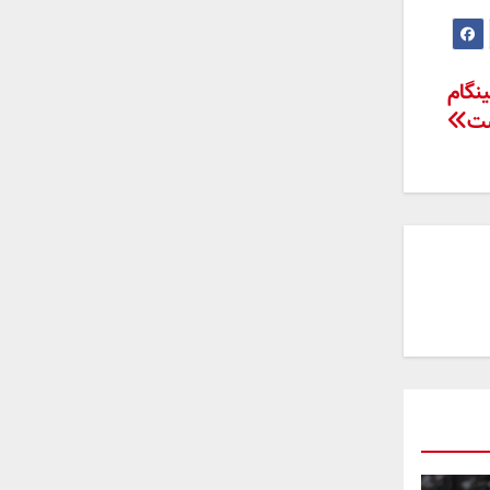
ینگام
ست