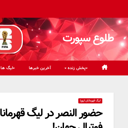
رش
ه
حتوا
طلوع سپورت
پخش زنده
آخرین خبرها
لیگ ها
لیگ قهرمانان اروپا
حضور النصر در لیگ قهرمانان
فوتبال جهان!