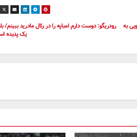
یی به
رودریگو: دوست دارم امباپه را در رئال مادرید ببینم/ بل
یک پدیده ا