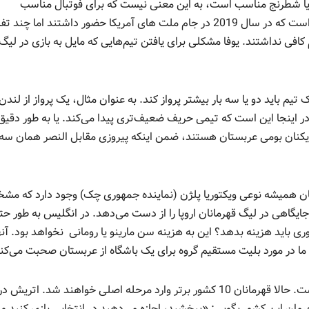
یس یا شطرنج مناسب است، به این معنی نیست که برای فوتبال مناسب
است. مثالی که به ذهن می‌رسد تیم‌های ملی ژاپن و قطر است که در سال 2019 در جام ملت های آمریکا حضور داشتند اما چ
م کافی نداشتند. یوفا مشکلی برای یافتن تیم‌هایی که مایل به بازی در لیگ
تیم باید دو یا سه بار بیشتر پرواز کند. به عنوان مثال، یک پرواز از لندن 
نجا این است که تیمی حریف ضعیف‌تری پیدا می‌کند. یا به طور دقیق‌
 بازیکنان بومی عربستان هستند، ضمن اینکه پیروزی مقابل النصر همان سه
ن همیشه نوعی ویکتوریا پلژن (نماینده جمهوری چک) وجود دارد که مشخص
یگاهی در لیگ قهرمانان اروپا را از دست می‌دهد. در انگلیس به طور حت
 باید هزینه بدهد؟ این به هزینه سن مارینو یا رومانی نخواهد بود. آنها
. ما در مورد بلیت مستقیم گروه برای یک باشگاه از عربستان صحبت می‌کن
خبر بازی النصر در فصل آینده لیگ قهرمانان باورنکردنی است. حالا قهرمانان 10 کشور برتر وارد مرحله اصلی خواهند شد. ات
هرمان این کشور بگویی: «ببخشید، اجازه می‌دهید در انتخابی بازی کنید و م