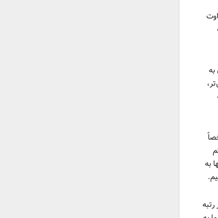
ند تفاوت
به
تر،
اً
م
 به
یم.
ریش در رتبه
ا به