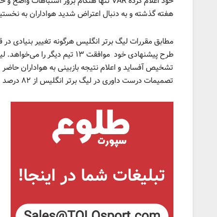
خود اعلام کرده VAR تنها هنگام بروز اشتبا
هفته گذشته و به دنبال اعتراض شدید هواداران به نخستین کشور اروپا
طرح پیشنهادی خود موافقت ۱۳ تیم 
تشخیص آفساید و اعلام نتیجه بازبینی به هواداران حاضر د
تصمیمات درست داوری در لیگ برتر انگلیس از ۸۲ درصد در فصل‌های گذشته به ۹۶ درصد در دوران حضور VAR افزایش پیدا کرده است.