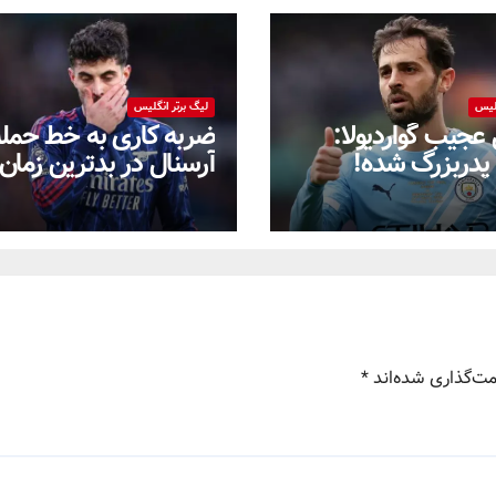
گلیس
لیگ برتر انگلیس
جیب گواردیولا:
ضربه کاری به خط حمله
و پدربزرگ شده!
آرسنال در بدترین زمان
ممکن!
مت‌گذاری شده‌اند
*