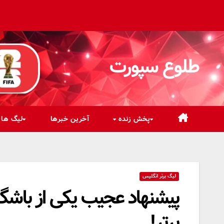
رش
ه
حتوا
طلوع سپورت
پخش زنده
آخرین خبرها
لیگ ها
لیگ برتر انگلیس
برتر!