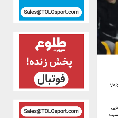
ولورهمپتون پیشنهادی برای لغو ادامه حضور سیستم بازبینی ویدئویی مطرح کرده که این طرح به زودی مورد رأی‌گیری قرار می‌گیرد. VAR
برتری در گردهمایی
 نسبت