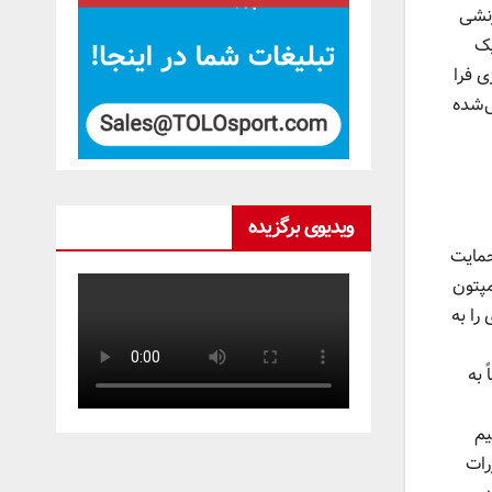
یچ سرزنشی
یک
ولوژی فرا
تحمل‌شده
ویدیوی برگزیده
حمایت
مپتون
 را به
 به
یم
مقررات