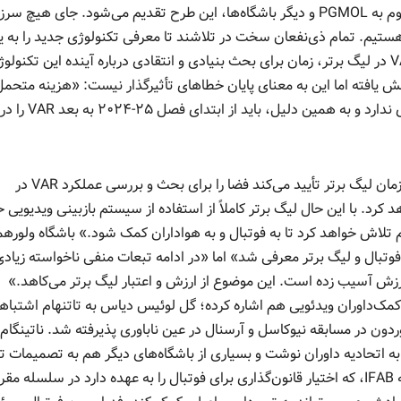
به سازمان لیگ برتر، اتحادیه داوران فوتبال انگلیس، موسوم به PGMOL و دیگر باشگاه‌ها، این طرح تقدیم می‌شود. جای ه
هستیم. تمام ذی‌نفعان سخت در تلاشند تا معرفی تکنولوژی جدید را به 
موفقیت تبدیل کنند. با این حال، ۵ سال بعد از معرفی VAR در لیگ برتر، زمان برای بحث بنیادی و انتقادی درباره آینده این تکن
است.» اشتباهات داوری مسلماً در حضور VAR کاهش یافته اما این به معنای پایان خطاهای تأثیرگذار نیست: «هزینه م
برای افزایش اندک دقت داوری با روحیه این ورزش سازگاری ندارد و به همین دلیل، باید از ابتدای فصل ۲۵-۲۰۲۴ به بعد VAR را در
یک نماینده از لیگ برتر با اعلام وصول این طرح گفته: «سازمان لیگ برتر تأیید می‌کند فضا را برای بحث و بررسی عملکرد VAR در
 کرد. با این حال لیگ برتر کاملاً از استفاده از سیستم بازبینی ویدیویی 
م تلاش خواهد کرد تا به فوتبال و به هواداران کمک شود.» باشگاه ولوره
سانی به فوتبال و لیگ برتر معرفی شد» اما «در ادامه تبعات منفی ناخواسته زیادی
ورزش آسیب زده است. این موضوع از ارزش و اعتبار لیگ برتر می‌کاهد.»
مک‌داوران ویدئویی هم اشاره کرده؛ گل لوئیس دیاس به تاتنهام اشتباهاً
دون در مسابقه نیوکاسل و آرسنال در عین ناباوری پذیرفته شد. ناتینگام
ه اتحادیه داوران نوشت و بسیاری از باشگاه‌های دیگر هم به تصمیمات ت
VAR اعتراض کرده‌اند. هیات بین‌المللی فوتبال، موسوم به IFAB، که اختیار قانون‌گذاری برای فوتبال را به عهده دارد در سلسله 