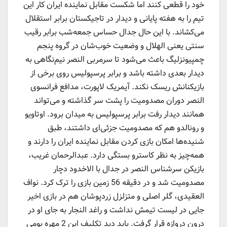
خود را قطعی کنند اما شکست مقابل نماینده ایران کار این
تیم را به هفته پایانی و دیدار در تاجیکستان برابر استقلال
می‌کشاند. با این حال جدال حساس جمعه‌شب برابر رقیب
سنتی یعنی الهلال و وضعیت خوب‌شان در گروه پنجم
چمپیونزلیگ باعث می‌شود تا سرمربی النصر نیم‌نگاهی به
دیدار بعدی داشته باشد و برابر پرسپولیس روی برخی از
بازیکنانش ریسک نکند. آیمریک لاپورت، مدافع فرانسوی
النصر دوران مصدومیت را پشت سر گذاشته و می‌تواند
همانند دیدار رفت برابر پرسپولیس به میدان برود. اوتاویو
و رونالدو هم که مصدومیت جزئی‌ای داشتند، طبق
شنیده‌ها امکان بازی کردن مقابل نماینده ایران را دارند و
همه‌چیز به نظر کاسترو بستگی دارد. عبدالرحمان غریب،
بازیکن سرشناس النصر در جدال با الاخدود دچار
مصدومیت شد و در دقیقه 56 زمین بازی را ترک کرد. نواف
العقیدی، گلر اصلی و متزلزل زردپوشان هم در بازی اخیر
جایی در لیست تیمش نداشت و راغد النجار به جای او در
درون دروازه قرار گرفت. باید دید تکلیف این 2 مهره بومی