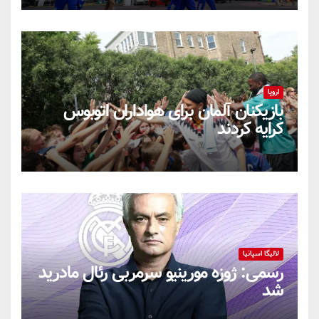
اروپا
بازیکنان آلمان برای هواداران اتوبوس
کرایه کردند
لالیگا اسپانیا
رسمی: ژوزه مورینیو سرمربی رئال مادرید
شد