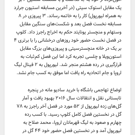
یک مقابل استوک سیتی (در آخرین مسابقه استیون جرارد
به همراه لیورپول) کار را به خاتمه رساند. ۳ پیروزی در ۸
مسابقه نخست فصل بعد و شکست‌های سنگین مقابل
وستهام و منچستر یونایتد حکم به اخراج راجرز داد. کلوپ
در فصل نخست حضور خود روزهای درخشانی را با برتری ۴
بر یک در خانه منچسترسیتی و پیروزی‌های بزرگ مقابل
استون‌ویلا و چلسی تجربه کرد اما این فصل کم‌ثبات به
قرارگیری در رده هشتم منجر شد. لیورپول به ۲ فینال لیگ
اروپا و جام اتحادیه راه یافت اما موفق به کسب جام نشد.
اوضاع تهاجمی باشگاه با خرید سادیو مانه در پنجره
تابستانی نقل و انتقالات سال ۲۰۱۶ بهبود یافت و آمار
گل‌های زده لیورپول از ۵۲ مورد در فصل آخر راجرز به ۷۸
گل در نخستین فصل کامل کلوپ رسید. با کسب رده
چهارم و صعود به لیگ قهرمانان اروپا، محمد صلاح به
لیورپول آمد و در نخستین فصل حضور خود ۴۴ گل در