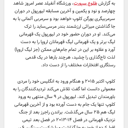
به گزارش
طلوع سپورت
، ورزشگاه آنفیلد عصر امروز شاهد
چهارصد و نود و یکمین و آخرین مسابقه لیورپول در دوران
سرمربیگری یورگن کلوپ خواهد بود و سرمربی آلمانی با به
جا گذاشتن میراثی ارزشمند بندر مرسی‌ساید را ترک
می‌کند. او در دوران حضور خود در لیورپول یک قهرمانی
لیگ برتر و یک قهرمانی لیگ قهرمانان اروپا را به دست
آورد و علاوه بر این در تمام جام‌های ممکن (جز لیگ اروپا)
لذت تاج‌گذاری را چشید، هرچند بارها در یک قدمی
رستگاری افتخارات مختلف را از دست داد.
کلوپ اکتبر ۲۰۱۵ و هنگام ورود به انگلیس خود را مردی
معمولی دانست اما گفت تلاش می‌کند تردیدکنندگان را به
باورمندان تبدیل کند. لیورپول در ۹ سال منتهی به ورود
کلوپ تنها یک جام به دست آورده بود و از آخرین قهرمانی
لیگ هم ۲۵ سال می‌گذشت. براندن راجرز بعد از جنگ
نزدیک قهرمانی در فصل ۱۴-۲۰۱۳ در فصل بعد تیمی
افول‌کرده از خود به جا گذاشت و با شکست سنگین ۶ بر