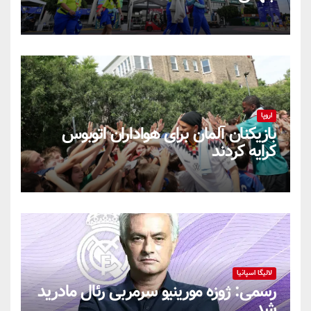
اروپا
بازیکنان آلمان برای هواداران اتوبوس
کرایه کردند
لالیگا اسپانیا
رسمی: ژوزه مورینیو سرمربی رئال مادرید
شد