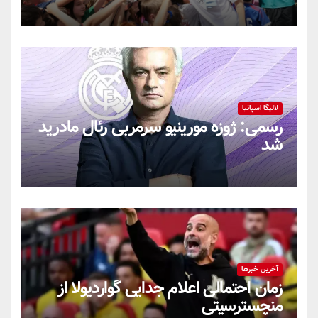
لالیگا اسپانیا
رسمی: ژوزه مورینیو سرمربی رئال مادرید
شد
آخرین خبرها
زمان احتمالی اعلام جدایی گواردیولا از
منچسترسیتی