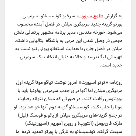
به گزارش
طلوع سپورت
، سرخیو کونسیسائو، سرمربی
پورتو گزینه جدید مربیگری میلان در فصل آینده محسوب
می‌شود. خورخه مندس، مدیر برنامه مشهور پرتغالی نقش
مهمی در وصل شدن این مربی به باشگاه ایتالیایی داشته.
میلان در فصل جاری با هدایت استفانو پیولی نتوانست به
قهرمانی لیگ برسد و حالا به دنبال انتخاب یک سرمربی
جدید است.
روزنامه «توتو اسپورت» امروز نوشت تیاگو موتا گزینه اول
مربیگری میلان اما آنها برای جذب سرمربی بولونیا باید با
یوونتوس رقابت کنند. در صورتی که میلان نتواند رضایت
موتا را جلب کند، کونسیسائو گزینه دوم آنها خواهد بود. او
در جمع گزینه‌های مربیگری میلان از پائولو فونسکا (لیل)،
مارک فان‌بومل (آنتورپ) و روبن آموریم (اسپورتینگ)
سبقت گرفته. کونسیسائو به تازگی با پورتو تمدید کرده اما