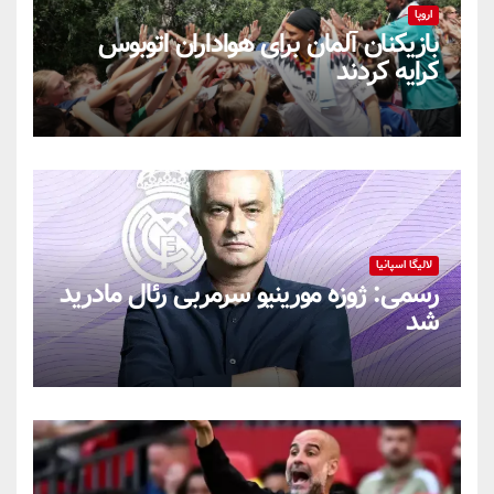
اروپا
بازیکنان آلمان برای هواداران اتوبوس
کرایه کردند
لالیگا اسپانیا
رسمی: ژوزه مورینیو سرمربی رئال مادرید
شد