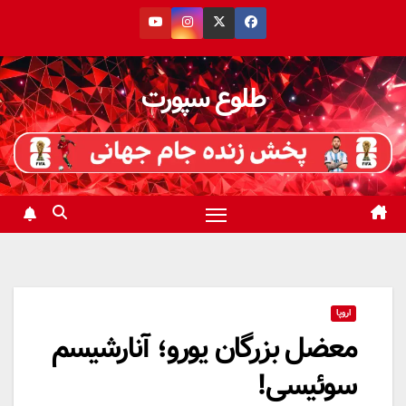
رش
ه
حتوا
طلوع سپورت
اروپا
معضل بزرگان یورو؛ آنارشیسم
سوئیسی!