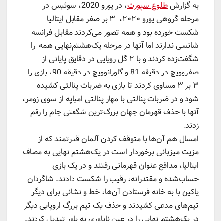
به گزارش
طلوع سپورت
، در یورو 2020، سوئیس در
مرحله گروهی یورو ۲۰۲۰، ۳ بر صفر مقابل ایتالیا
شکست خورده بود و همه تصور می‌کردند مقابل فرانسه
شانسی ندارند اما آنها در مرحله یک‌هشتم‌نهایی همه را
شگفت‌زده کردند و با ۲ گل رویایی در دقایق پایانی از
صفروویچ در دقیقه 81 و گاورانوویچ در دقیقه 90، بازی را
۳ بر ۳ مساوی کردند تا بازی به ضربات پنالتی کشیده
شود و در ضربات پنالتی با مهار پنالتی امباپه از سوی زومر،
آنها با حذف قهرمان جهان بزرگ‌ترین شگفتی جام را رقم
زدند.
امسال هم آن‌ها با متوقف کردن آلمان قدرتمند که از
مزیت میزبانی برخوردار است در یک‌هشتم نهایی به مصاف
ایتالیا، مدافع عنوان قهرمانی رفتند و در یک بازی
حساب‌شده و مقتدرانه، رقیب را شکست دادند. شاگردان
یاکین با به خانه فرستادن آن‌ها، خط و نشانی برای دیگر
تیم‌های مدعی کشیدند و حذف یک تیم بزرگ اروپایی دیگر
در یک‌هشتم نهایی را در عین ناباوری به باور تبدیل کردند.