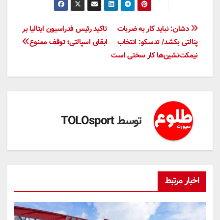
راهبری
دشان: نباید کار به ضربات
تاکید رئیس فدراسیون ایتالیا بر
پنالتی بکشد/ تدسکو: انتخاب
ابقای اسپالتی؛ توقف ممنوع
نوشته
نیمکت‌نشین‌ها کار سختی است
توسط
TOLOsport
اخبار مرتبط