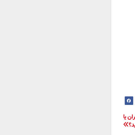
ن یا
د؟