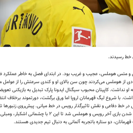
ن خط رسیدند.
ویس و متس هوملس، عجیب و غریب بود. در ابتدای فصل به خاطر عملکرد
یادی از هوملس می‌کردند چون سن بالای او و کندی سرعتش را از عوامل م
 نداشت. کاپیتان محبوب سیگنال ایدونا پارک تبدیل به بازیکنی تعوی
داشت. با شروع لیگ قهرمانان اروپا اما ورق برگشت، دورتموند برخلاف انتظ
 در خط دفاعی و نقش تاثیرگذار رویس در خط میانی. پیش‌روی زنبورها تا
فینال ادامه داشت اما در نهایت پادشاه اروپا مانع دراماتیک شدن بازی آخر رویس و هوملس شد تا این ۲ با چشمانی اشکبار، 
رمانان، دو ستاره باتجربه آلمانی به دنبال تیم جدیدی هستند.