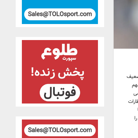
 ضعیف
هم
ضی
ارات
ومبلی را