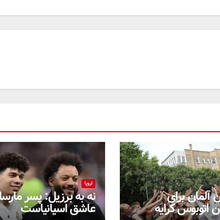
اروپا
ن آلمان برای
نه به برزیل: پسر مارسل
ن اتوبوس کرایه
عاشق اسپانیاست