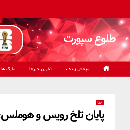
رش
ه
حتوا
طلوع سپورت
پخش زنده
آخرین خبرها
لیگ ها
اروپا
پایان تلخ رویس و هوملس؛ 