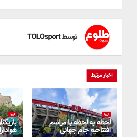
توسط
TOLOsport
اخبار مرتبط
اروپا
اروپا
لحظه به لحظه با مراسم
بازیکنا
افتتاحیه جام جهانی
هوادارا