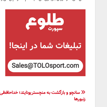
راهبری
سانچو و بازگشت به منچستریونایتد؛ خداحافظی ت
زنبورها
نوشته