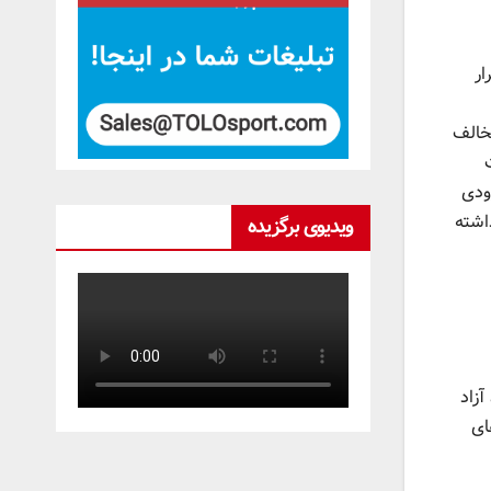
ار
مخالف
ودی
اشته
ویدیوی برگزیده
آزاد
ای