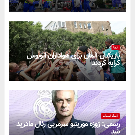
اروپا
بازیکنان آلمان برای هواداران اتوبوس
کرایه کردند
لالیگا اسپانیا
رسمی: ژوزه مورینیو سرمربی رئال مادرید
شد