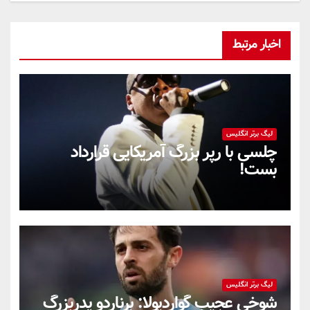
اخبار مرتبط
لیگ برتر انگلیس
چلسی با رپر بزرگ آمریکایی قرارداد
بست!
لیگ برتر انگلیس
شوخی عجیب گواردیولا: برناردو پدربزرگ