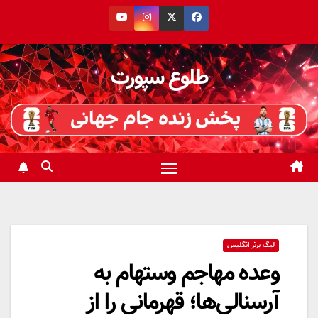
رش
ه
حتوا
طلوع سپورت
لیگ برتر انگلیس
وعده مهاجم وستهام به
آرسنالی‌ها؛ قهرمانی را از