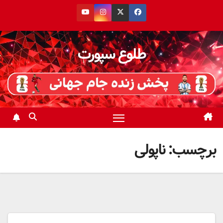
رش
ه
حتوا
طلوع سپورت
برچسب:
ناپولی