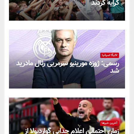
کرایه کردند
لالیگا اسپانیا
رسمی: ژوزه مورینیو سرمربی رئال مادرید
شد
آخرین خبرها
زمان احتمالی اعلام جدایی گواردیولا از