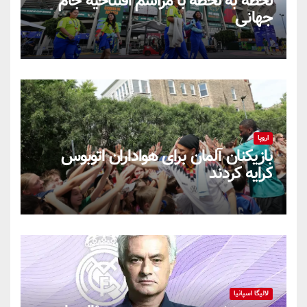
لحظه به لحظه با مراسم افتتاحیه جام
جهانی
اروپا
بازیکنان آلمان برای هواداران اتوبوس
کرایه کردند
لالیگا اسپانیا