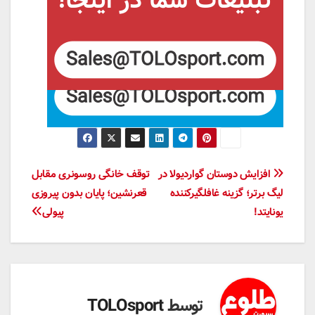
راهبری
افزایش دوستان گواردیولا در
توقف خانگی روسونری مقابل
لیگ برتر؛ گزینه غافلگیرکننده
قعرنشین؛ پایان بدون پیروزی
نوشته
یونایتد!
پیولی
توسط
TOLOsport