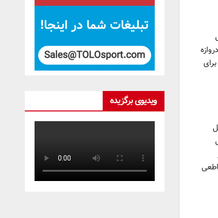
ش
روازه
ا برای
ویدیوی برگزیده
بل
ی
اطعی