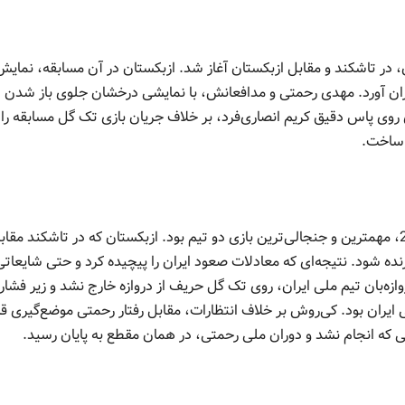
نهایی انتخابی جام جهانی 2014 برای ایران، در تاشکند و مقابل ازبکستان آغاز شد. ازبکستان در آن مسابقه، نمای
یران آورد. مهدی رحمتی و مدافعانش، با نمایشی درخشان جلوی باز شدن د
قیقه 90+3، محمدرضا خلعتبری روی پاس دقیق کریم انصاری‌فرد، بر خلاف جریان بازی تک گل مسابقه ر
 ساخت.
بازی برگشت ایران و ازبکستان در انتخابی جام جهانی 2014، مهمترین و جنجالی‌ترین بازی دو تیم بود. ازبکستان که در تاشکند مقا
ن شکست خورده بود، در ورزشگاه آزادی توانست 1-0 برنده شود. نتیجه‌ای که معادلات صعود ایران را پیچیده کرد و حتی شایعات
ه‌بان تیم ملی ایران، روی تک گل حریف از دروازه خارج نشد و زیر فشار
 ایران بود. کی‌روش بر خلاف انتظارات، مقابل رفتار رحمتی موضع‌گیری ق
 که انجام نشد و دوران ملی رحمتی، در همان مقطع به پایان رسید.