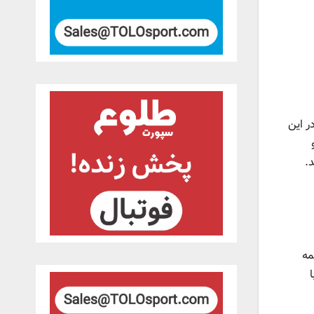
ر این
.
مه