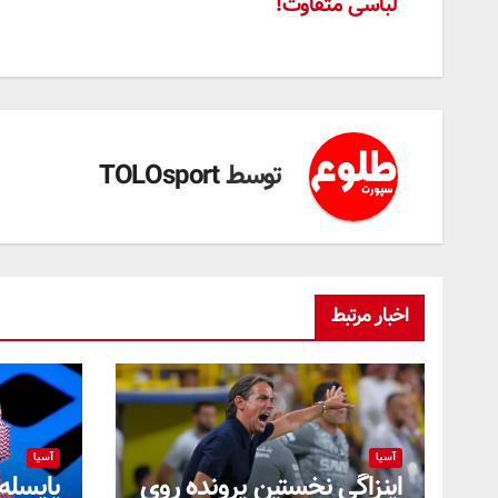
لباسی متفاوت!
نوشته
توسط
TOLOsport
اخبار مرتبط
آسیا
آسیا
اینزاگی نخستین پرونده روی
یایسله