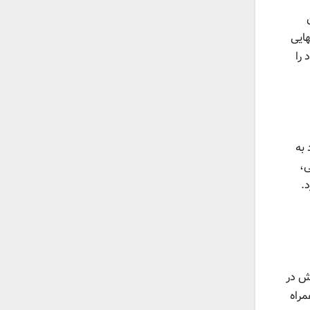
هایی
 را
د به
ی،
.
رش در
مراه