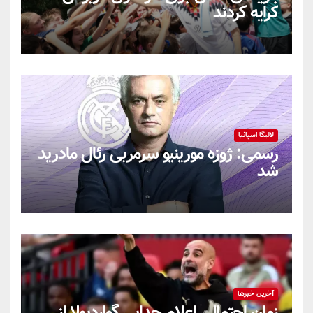
کرایه کردند
لالیگا اسپانیا
رسمی: ژوزه مورینیو سرمربی رئال مادرید
شد
آخرین خبرها
زمان احتمالی اعلام جدایی گواردیولا از