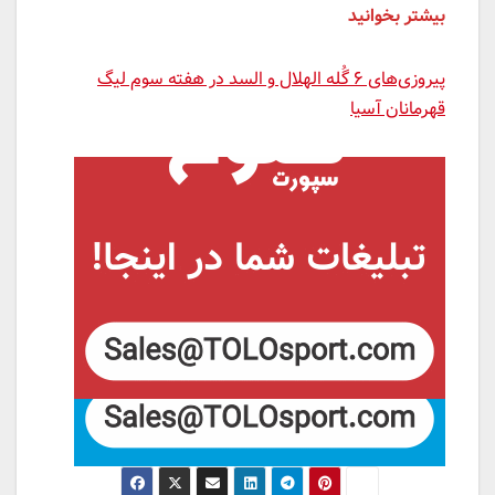
بیشتر بخوانید
پیروزی‌های ۶ گُله الهلال و السد در هفته سوم لیگ
قهرمانان آسیا