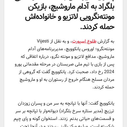
بلگراد به آدام ماروشیچ، بازیکن
مونته‌نگرویی لاتزیو و خانواده‌اش
حمله کردند.
به گزارش
طلوع اسپورت
، و به نقل از Vijesti
مونته‌نگرو؛ اوروس یانکوویچ، مدیربرنامه‌های آدام
ماروشیچ، مدافع لاتزیو و مونته نگرو، درباره اتفاقی که
پس از بازی با تیم ملی صربستان در مرحله مقدماتی یورو
2024 رخ داد، صحبت کرد. یانکوویچ گفت که گروهی از
مردان مسلح هنگام خروج از رستوران به او و ماروشیچ
حمله کردند.
یانکوویچ گفت: آنها با تپانچه به سر من و پسران زوزدان
ترزیچ (مدیر ستاره‌ سرخ بلگراد) دیوانه‌وار با تپانچه بر سر
و قسمت‌های حیاتی بدنم زدند. استخوان گونه و پای چپم
شکسته است. مرا به مرکز بالینی بردند و در آنجا تحت