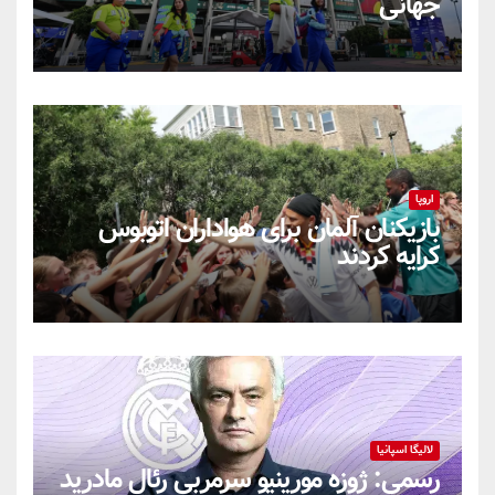
جهانی
اروپا
بازیکنان آلمان برای هواداران اتوبوس
کرایه کردند
لالیگا اسپانیا
رسمی: ژوزه مورینیو سرمربی رئال مادرید