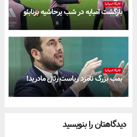
لالیگا اسپانیا
بازگشت امباپه در شب پرحاشیه برنابئو
لالیگا اسپانیا
بمب بزرگ نامزد ریاست رئال مادرید!
دیدگاهتان را بنویسید