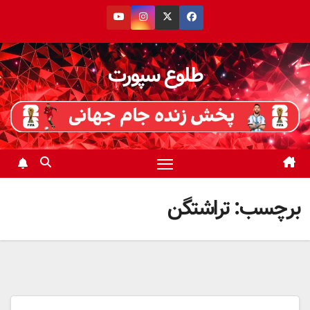
رش
ه
حتوا
طلوع سپورت
برچسب:
تراشتگن