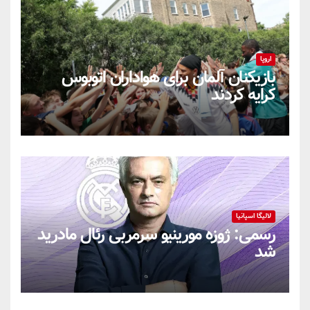
اروپا
بازیکنان آلمان برای هواداران اتوبوس
کرایه کردند
لالیگا اسپانیا
رسمی: ژوزه مورینیو سرمربی رئال مادرید
شد